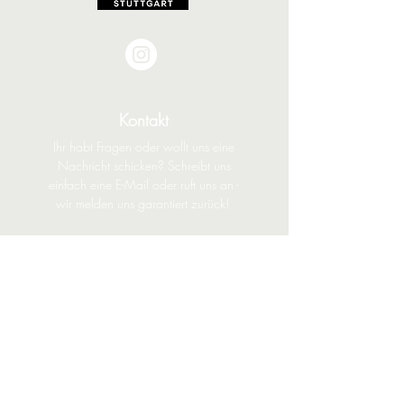
Kontakt
Ihr habt Fragen oder wollt uns eine
Nachricht schicken? Schreibt uns
einfach eine E-Mail oder ruft uns an -
wir melden uns garantiert zurück!
Tel: 0711/22077111
hallo(at)hairspa-stuttgart.de
Dornhaldenstr. 10/1
70199 Stuttgart