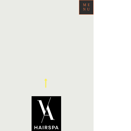
ME
NU