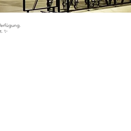
 Verfügung.
t. ✨