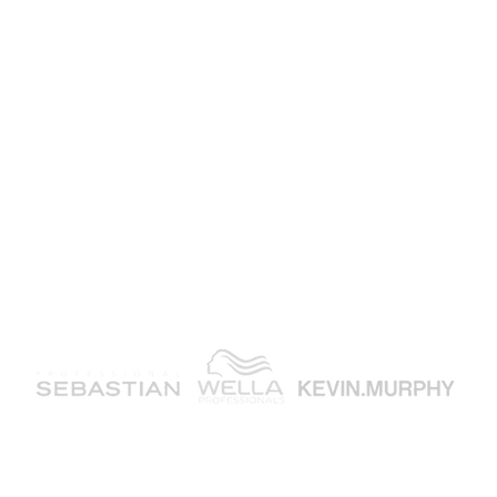
schicken? Schreibt uns einfach eine E-Mail oder
ruft uns an - wir melden uns garantiert zurück!
Tel: 0711/22077111
hallo(at)hairspa-stuttgart.de
Dornhaldenstr. 10/1
70199 Stuttgart
Impressum und Datenschutz
AGB