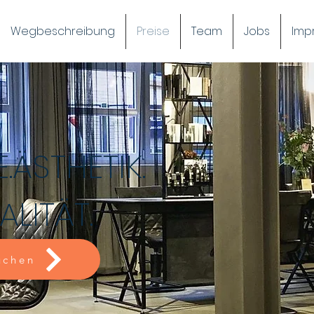
Wegbeschreibung
Preise
Team
Jobs
Imp
E.ÄSTHETIK.
ALITÄT.
uchen