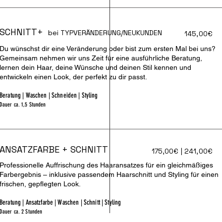
SCHNITT+
bei TYPVERÄNDERUNG/NEUKUNDEN
145,00€
Du wünschst dir eine Veränderung oder bist zum ersten Mal bei uns?
Gemeinsam nehmen wir uns Zeit für eine ausführliche Beratung,
lernen dein Haar, deine Wünsche und deinen Stil kennen und
entwickeln einen Look, der perfekt zu dir passt.
Beratung | Waschen | Schneiden | Styling
Dauer ca. 1,5 Stunden
ANSATZFARBE + SCHNITT
175,00€ | 241,00€
Professionelle Auffrischung des Haaransatzes für ein gleichmäßiges
Farbergebnis – inklusive passendem Haarschnitt und Styling für einen
frischen, gepflegten Look.
Beratung | Ansatzfarbe | Waschen | Schnitt | Styling
Dauer ca. 2 Stunden